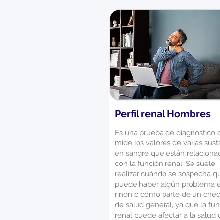
Perfil renal Hombres
Es una prueba de diagnóstico 
mide los valores de varias sust
en sangre que están relaciona
con la función renal. Se suele
realizar cuándo se sospecha q
puede haber algún problema e
riñón o como parte de un che
de salud general, ya que la fu
renal puede afectar a la salud 