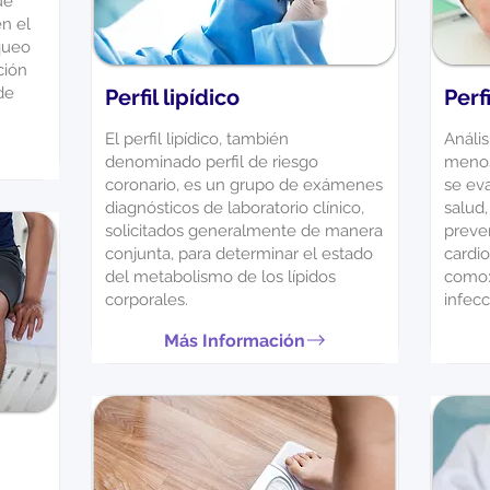
ue
n el
queo
ción
de
Perfil lipídico
Perf
El perfil lipídico, también
Análi
denominado perfil de riesgo
menos
coronario, es un grupo de exámenes
se ev
diagnósticos de laboratorio clínico,
salud,
solicitados generalmente de manera
preve
conjunta, para determinar el estado
cardio
del metabolismo de los lípidos
como: 
corporales.
infec
Más Información