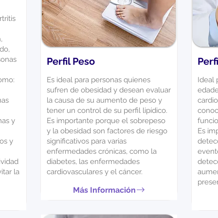
ritis
,
ado,
sonas
Perfil Peso
Perf
omo:
Es ideal para personas quienes
Ideal 
sufren de obesidad y desean evaluar
edade
mas
la causa de su aumento de peso y
cardi
tener un control de su perfil lipídico.
conoc
mas y
Es importante porque el sobrepeso
funci
y la obesidad son factores de riesgo
Es imp
os y
significativos para varias
detec
enfermedades crónicas, como la
evento
ividad
diabetes, las enfermedades
detec
itar la
cardiovasculares y el cáncer.
aumen
presen
Más Información