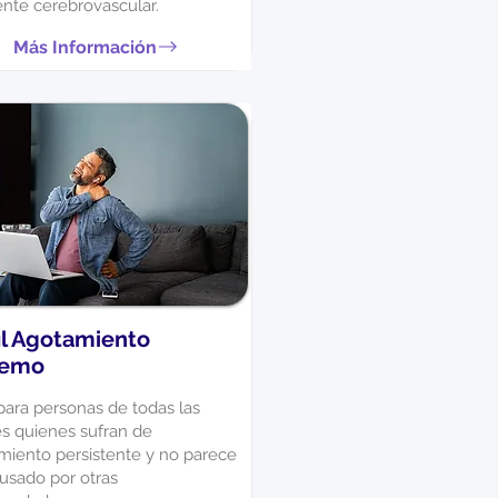
ente cerebrovascular.
Más Información
il Agotamiento
remo
para personas de todas las
s quienes sufran de
miento persistente y no parece
ausado por otras