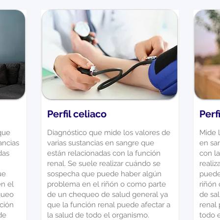
Perfil celiaco
Perf
que
Diagnóstico que mide los valores de
Mide l
ancias
varias sustancias en sangre que
en sa
das
están relacionadas con la función
con la
renal. Se suele realizar cuándo se
reali
ue
sospecha que puede haber algún
puede
n el
problema en el riñón o como parte
riñón
queo
de un chequeo de salud general ya
de sal
nción
que la función renal puede afectar a
renal 
de
la salud de todo el organismo.
todo 