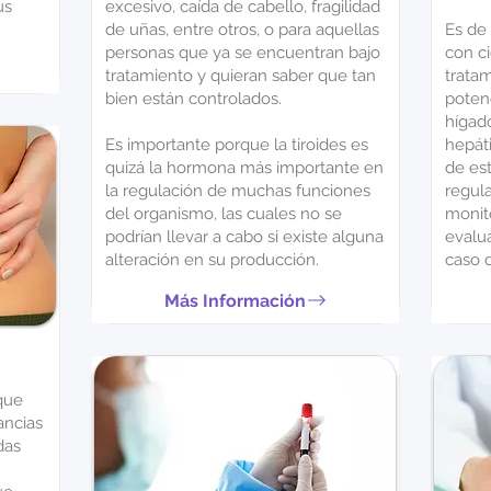
us
excesivo, caída de cabello, fragilidad
de uñas, entre otros, o para aquellas
Es de 
personas que ya se encuentran bajo
con ci
tratamiento y quieran saber que tan
trata
bien están controlados.
poten
hígad
Es importante porque la tiroides es
hepát
quizá la hormona más importante en
de est
la regulación de muchas funciones
regul
del organismo, las cuales no se
monito
podrían llevar a cabo si existe alguna
evalua
alteración en su producción.
caso d
Más Información
que
ancias
das