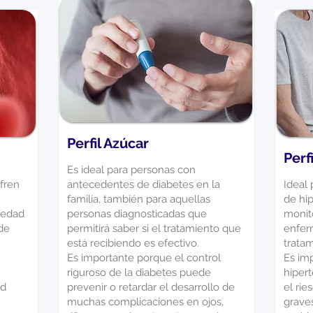
Perfil Azúcar
Perf
Es ideal para personas con
fren
antecedentes de diabetes en la
Ideal
familia, también para aquellas
de hip
medad
personas diagnosticadas que
monito
de
permitirá saber si el tratamiento que
enfer
está recibiendo es efectivo.
tratam
Es importante porque el control
Es im
riguroso de la diabetes puede
hiper
ad
prevenir o retardar el desarrollo de
el ri
muchas complicaciones en ojos,
grave