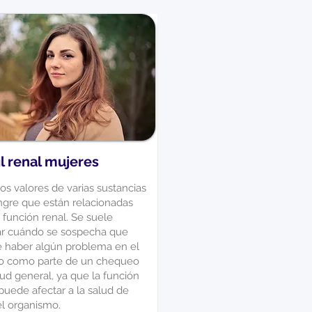
il renal mujeres
os valores de varias sustancias
ngre que están relacionadas
 función renal. Se suele
zar cuándo se sospecha que
 haber algún problema en el
 o como parte de un chequeo
ud general, ya que la función
puede afectar a la salud de
el organismo.