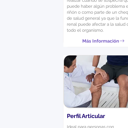
realizar cuándo se sospecha q
puede haber algún problema e
riñón o como parte de un che
de salud general ya que la fun
renal puede afectar a la salud 
todo el organismo.
Más Información
Perfil Articular
Ideal para personas con