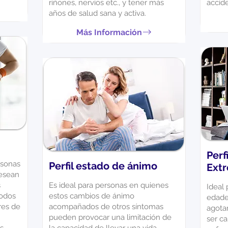
riñones, nervios etc., y tener más
accid
años de salud sana y activa.
Más Información
Perf
rsonas
Perfil estado de ánimo
Ext
desean
s
Es ideal para personas en quienes
Ideal 
todos
estos cambios de ánimo
edade
res de
acompañados de otros síntomas
agota
pueden provocar una limitación de
ser c