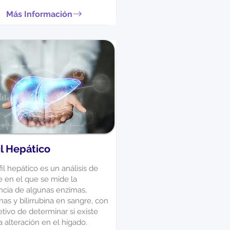
Más Información
il Hepático
fil hepático es un análisis de
e en el que se mide la
ncia de algunas enzimas,
nas y bilirrubina en sangre, con
etivo de determinar si existe
 alteración en el hígado.