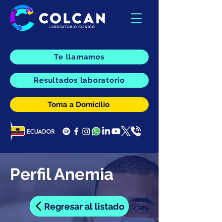
Te llamamos
Resultados laboratorio
Toma a Domicilio
Perfil Anemia
Regresar al listado