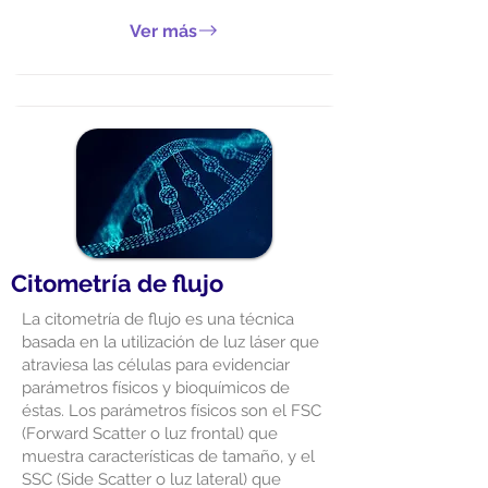
Ver más
Citometría de flujo
La citometría de flujo es una técnica
basada en la utilización de luz láser que
atraviesa las células para evidenciar
parámetros físicos y bioquímicos de
éstas. Los parámetros físicos son el FSC
(Forward Scatter o luz frontal) que
muestra características de tamaño, y el
SSC (Side Scatter o luz lateral) que