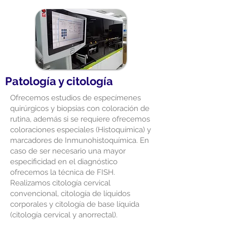
Patología y citología
Ofrecemos estudios de especímenes
quirúrgicos y biopsias con coloración de
rutina, además si se requiere ofrecemos
coloraciones especiales (Histoquímica) y
marcadores de Inmunohistoquímica. En
caso de ser necesario una mayor
especificidad en el diagnóstico
ofrecemos la técnica de FISH.
Realizamos citología cervical
convencional, citología de líquidos
corporales y citología de base líquida
(citología cervical y anorrectal).