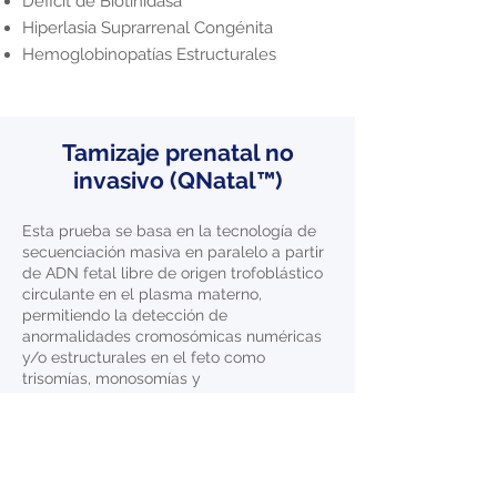
Deficit de Biotinidasa
Hiperlasia Suprarrenal Congénita
Hemoglobinopatías Estructurales
Tamizaje prenatal no
invasivo (QNatal™)
Esta prueba se basa en la tecnología de
secuenciación masiva en paralelo a partir
de ADN fetal libre de origen trofoblástico
circulante en el plasma materno,
permitiendo la detección de
anormalidades cromosómicas numéricas
y/o estructurales en el feto como
trisomías, monosomías y
microdeleciones/duplicaciones de un
tamaño entre 3 Mb y 40 Mb, con una tasa
de detección (sensibilidad) del 99,9%.
La prueba de
Tamizaje prenatal No