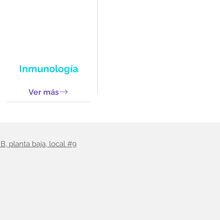
Inmunología
Ver más
B, planta baja, local #9