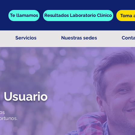
Te llamamos
Resultados Laboratorio Clínico
Toma a
Servicios
Nuestras sedes
Cont
| Usuario
ros
ortunos.