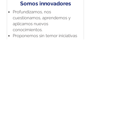
Somos innovadores
Profundizamos, nos
cuestionamos, aprendemos y
aplicamos nuevos
conocimientos​.
Proponemos sin temor iniciativas
de valor y nos involucramos para
que se hagan realidad​.
Buscamos mejores formas de
hacer las cosas
.
Somos ágiles y flexibles
Escuchamos a nuestros clientes
y nos adaptamos a sus