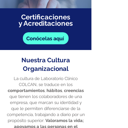
Certificaciones
y Acreditaciones
Conócelas aquí
Nuestra Cultura
Organizacional
La cultura de Laboratorio Clínico
COLCAN, se traduce en los
comportamientos
,
hábitos
,
creencias
que tienen los colaboradores de una
empresa, que marcan su identidad y
que le permiten diferenciarse de la
competencia, trabajando a diario por un
propósito superior:
Valoramos la vida;
apoyamos a las personas en el