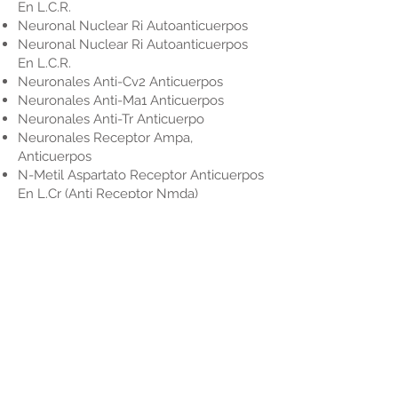
En L.C.R.
Neuronal Nuclear Ri Autoanticuerpos
Neuronal Nuclear Ri Autoanticuerpos
En L.C.R.
Neuronales Anti-Cv2 Anticuerpos
Neuronales Anti-Ma1 Anticuerpos
Neuronales Anti-Tr Anticuerpo
Neuronales Receptor Ampa,
Anticuerpos
N-Metil Aspartato Receptor Anticuerpos
En L.Cr (Anti Receptor Nmda)
N-Metil Aspartato Receptor Anticuerpos
En Suero (Anti Receptor Nmda)
Oxazepan
Oxcarbazepina (Trileptal)
Pregabalina
Primidona
Proteina 14-3-3 En Fluido Espinal
(Enfermedad Creutzfeldt)-Jakob
Proteina Basica De La Mielina En L.C.R.
Proteina Beta Amiloide – Lcr