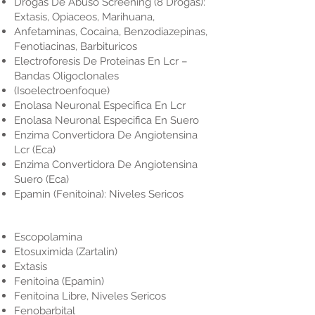
Drogas De Abuso Screening (8 Drogas):
Extasis, Opiaceos, Marihuana,
Anfetaminas, Cocaina, Benzodiazepinas,
Fenotiacinas, Barbituricos
Electroforesis De Proteinas En Lcr –
Bandas Oligoclonales
(Isoelectroenfoque)
Enolasa Neuronal Especifica En Lcr
Enolasa Neuronal Especifica En Suero
Enzima Convertidora De Angiotensina
Lcr (Eca)
Enzima Convertidora De Angiotensina
Suero (Eca)
Epamin (Fenitoina): Niveles Sericos
Escopolamina
Etosuximida (Zartalin)
Extasis
Fenitoina (Epamin)
Fenitoina Libre, Niveles Sericos
Fenobarbital