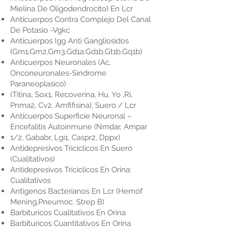
Mielina De Oligodendrocito) En Lcr
Anticuerpos Contra Complejo Del Canal
De Potasio -Vgkc
Anticuerpos Igg Anti Gangliosidos
(Gm1,Gm2,Gm3,Gd1a,Gd1b,Gt1b,Gq1b)
Anticuerpos Neuronales (Ac.
Onconeuronales-Sindrome
Paraneoplasico)
(Titina, Sox1, Recoverina, Hu, Yo ,Ri,
Pnma2, Cv2, Amfifisina), Suero / Lcr
Anticuerpos Superficie Neuronal –
Encefalitis Autoinmune (Nmdar, Ampar
1/2, Gababr, Lgi1, Caspr2, Dppx)
Antidepresivos Triciclicos En Suero
(Cualitativos)
Antidepresivos Triciclicos En Orina:
Cualitativos
Antigenos Bacterianos En Lcr (Hemóf
Mening,Pneumoc. Strep B)
Barbituricos Cualitativos En Orina
Barbituricos Cuantitativos En Orina