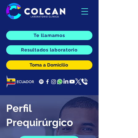
Te llamamos
Resultados laboratorio
Toma a Domicilio
Perfil
Prequirúrgico