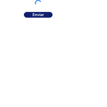
Enviar
Av. Naciones Unidas y Av. Amazonas,
Edif. La Previsora, Torre B, planta baja,
local #9
Últimas novedades del laboratorio