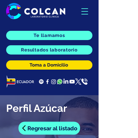
Te llamamos
Resultados laboratorio
Toma a Domicilio
Perfil Azúcar
Regresar al listado