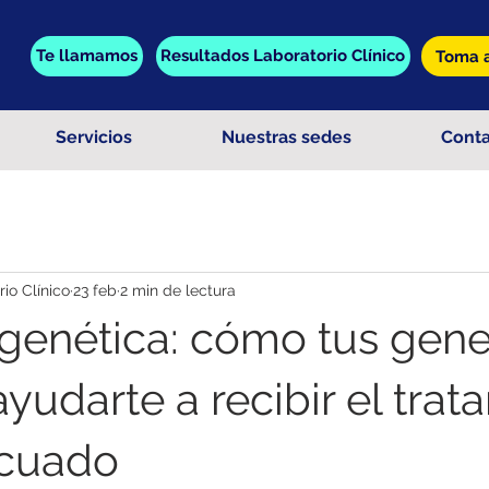
Te llamamos
Resultados Laboratorio Clínico
Toma a
Servicios
Nuestras sedes
Cont
o Clínico
23 feb
2 min de lectura
enética: cómo tus gen
yudarte a recibir el trat
cuado