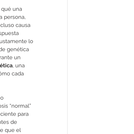
 qué una 
a persona, 
ncluso causa 
spuesta 
justamente lo 
 de genética 
rante un 
ética
, una 
cómo cada 
o 
sis “normal” 
ciente para 
tes de 
e que el 