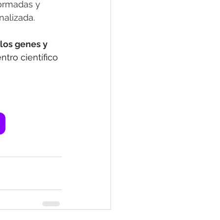
ormadas y 
alizada.
los genes y 
tro científico 