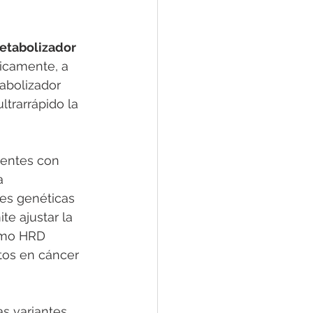
etabolizador 
sicamente, a 
abolizador 
trarrápido la 
ientes con 
a 
tes genéticas 
e ajustar la 
omo HRD 
tos en cáncer 
as variantes 