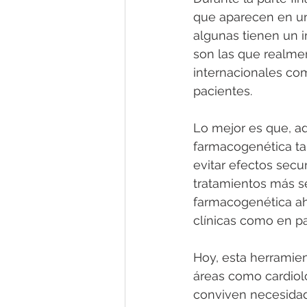
que aparecen en un 
algunas tienen un 
son las que realmen
internacionales co
pacientes.
Lo mejor es que, ade
farmacogenética tam
evitar efectos secu
tratamientos más s
farmacogenética ah
clínicas como en pa
Hoy, esta herramien
áreas como cardiolo
conviven necesidade