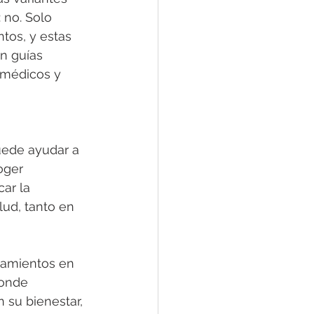
 no. Solo 
os, y estas 
n guías 
 médicos y 
uede ayudar a 
oger 
ar la 
ud, tanto en 
tamientos en 
donde 
 su bienestar, 