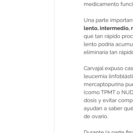
medicamento funcio
Una parte important
lento, intermedio, 
qué tan rápido pro
lento podría acumul
eliminaría tan rápid
Carvajal expuso ca
leucemia linfoblást
mercaptopurina pued
(como TPMT o NUDT15
dosis y evitar com
ayudan a saber qué
de ovario.
Durante la parte fin