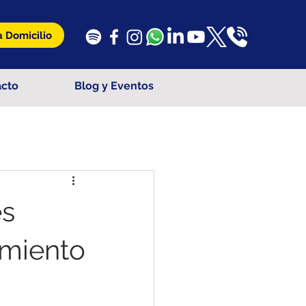
 Domicilio
acto
Blog y Eventos
es
amiento