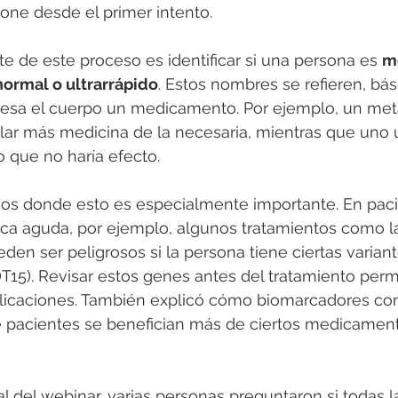
ne desde el primer intento.
e de este proceso es identificar si una persona es 
m
normal o ultrarrápido
. Estos nombres se refieren, bá
cesa el cuerpo un medicamento. Por ejemplo, un met
ar más medicina de la necesaria, mientras que uno ul
o que no haría efecto.
sos donde esto es especialmente importante. En pac
ica aguda, por ejemplo, algunos tratamientos como l
en ser peligrosos si la persona tiene ciertas varian
). Revisar estos genes antes del tratamiento permit
plicaciones. También explicó cómo biomarcadores c
 pacientes se benefician más de ciertos medicamen
al del webinar, varias personas preguntaron si todas l