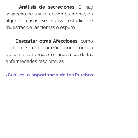
·    
Análisis de secreciones:
 Si hay 
sospecha de una infección pulmonar, en 
algunos casos se realiza estudio de 
muestras de las flemas o esputo.
·    
Descartar otras Afecciones:
 como 
problemas del corazón, que pueden 
presentar síntomas similares a los de las 
enfermedades respiratorias.
¿Cuál es la Importancia de las Pruebas 
de Control?
Las pruebas de control para 
enfermedades respiratorias son muy 
importantes por varias razones:
·      
Detección Temprana: 
para lograr 
identificar los problemas respiratorios 
antes de que se vuelvan graves.