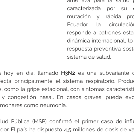
amenaza para la salud pú
caracterizada por su 
mutación y rápida pro
Ecuador, la circulaci
responde a patrones estac
dinámica internacional, lo
respuesta preventiva sost
sistema de salud.
a hoy en día, llamado 
H3N2
 es una subvariante d
ecta principalmente el sistema respiratorio. Produ
, como la gripe estacional, con síntomas característico
 y congestión nasal. En casos graves, puede evol
lmonares como neumonía.
alud Pública (MSP) confirmó el primer caso de infl
dor. El país ha dispuesto 4,5 millones de dosis de va