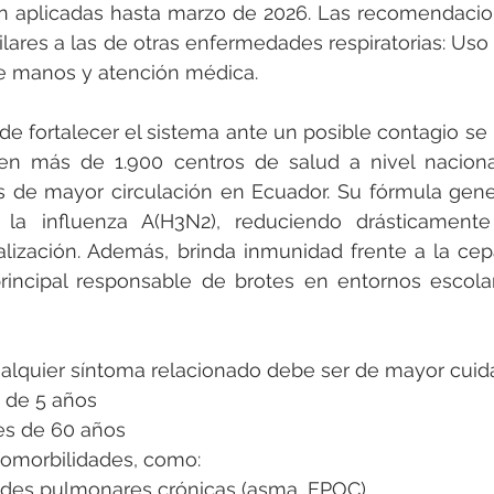
án aplicadas hasta marzo de 2026. Las recomendacion
ilares a las de otras enfermedades respiratorias: Uso 
e manos y atención médica.
e fortalecer el sistema ante un posible contagio se
en más de 1.900 centros de salud a nivel nacional
us de mayor circulación en Ecuador. Su fórmula gene
a la influenza A(H3N2), reduciendo drásticamente
lización. Además, brinda inmunidad frente a la cepa
 principal responsable de brotes en entornos escola
ualquier síntoma relacionado debe ser de mayor cuid
 de 5 años
es de 60 años
omorbilidades, como:
des pulmonares crónicas (asma, EPOC)