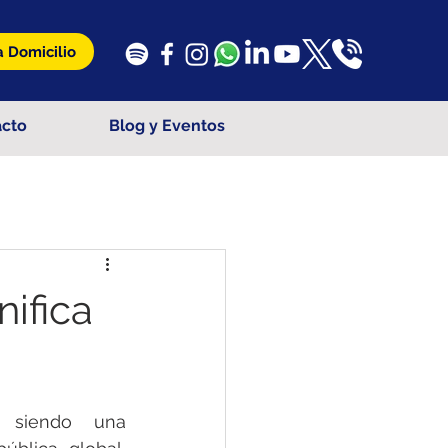
 Domicilio
acto
Blog y Eventos
ifica
 siendo una 