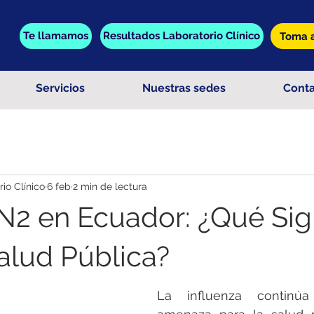
Te llamamos
Resultados Laboratorio Clínico
Toma a
Servicios
Nuestras sedes
Cont
o Clínico
6 feb
2 min de lectura
2 en Ecuador: ¿Qué Sign
Salud Pública?
La influenza continúa