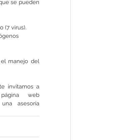
 que se pueden 
 (7 virus).
tógenos 
el manejo del 
e invitamos a 
consultar nuestro portafolio de exámenes en nuestra página web 
una asesoría 