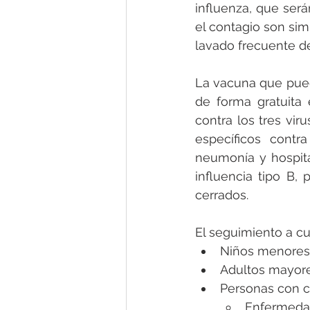
influenza, que ser
el contagio son sim
lavado frecuente d
La vacuna que pued
de forma gratuita 
contra los tres vir
específicos contr
neumonía y hospita
influencia tipo B,
cerrados.
El seguimiento a c
Niños menores
Adultos mayor
Personas con c
Enfermeda