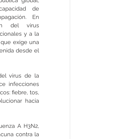
blica global, 
capacidad de 
pagación. En 
ón del virus 
ionales y a la 
 que exige una 
enida desde el 
el virus de la 
ce infecciones 
s: fiebre, tos, 
ucionar hacia 
uenza A H3N2, 
cuna contra la 