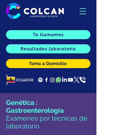
Te llamamos
Resultados laboratorio
Toma a Domicilio
Genética :
Gastroenterología
Exámenes por técnicas de
laboratorio