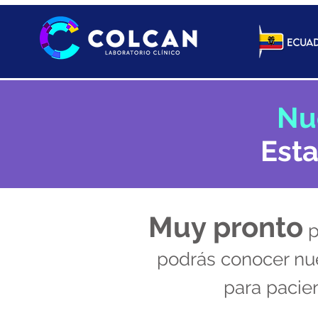
Nu
Est
Muy pronto
p
podrás conocer nue
para pacien