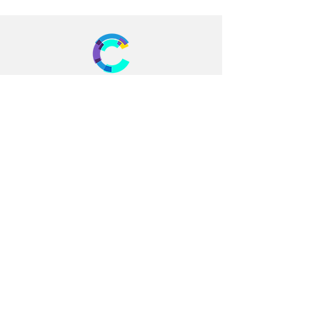
Av. Naciones Unidas y Av. Amazonas,
Edif. La Previsora, Torre B, planta baja,
local #9
Últimas novedades del laboratorio
informacion@laboratoriocolcan.com.ec
+ 593 99 656 80 36
Aviso de privacidad
Derechos y deberes del paciente