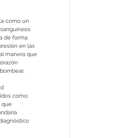
nta como un 
 sanguíneos 
a de forma 
resión en las 
tal manera que 
corazón 
a bombear.
d 
cidos como: 
 que 
ndaria 
iagnóstico 