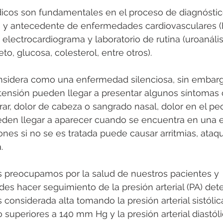
os son fundamentales en el proceso de diagnóstic
ica y antecedente de enfermedades cardiovasculares 
), electrocardiograma y laboratorio de rutina (uroanálisi
 glucosa, colesterol, entre otros).
sidera como una enfermedad silenciosa, sin embargo
tensión pueden llegar a presentar algunos síntomas
pirar, dolor de cabeza o sangrado nasal, dolor en el p
eden llegar a aparecer cuando se encuentra en una 
nes si no se es tratada puede causar arritmias, ataq
.
preocupamos por la salud de nuestros pacientes y 
es hacer seguimiento de la presión arterial (PA) det
 considerada alta tomando la presión arterial sistólic
o superiores a 140 mm Hg y la presión arterial diastól