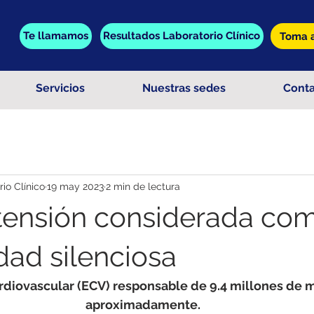
Te llamamos
Resultados Laboratorio Clínico
Toma a
Servicios
Nuestras sedes
Cont
o Clínico
19 may 2023
2 min de lectura
tensión considerada co
ad silenciosa
diovascular (ECV) responsable de 9.4 millones de m
aproximadamente.