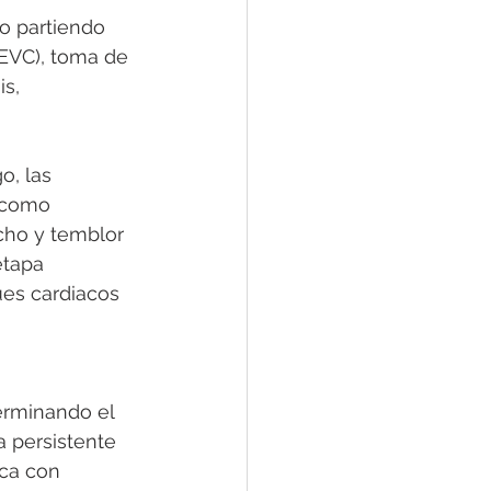
o partiendo 
(EVC), toma de 
s, 
, las 
 como 
echo y temblor 
etapa 
ues cardiacos 
erminando el 
a persistente 
ica con 